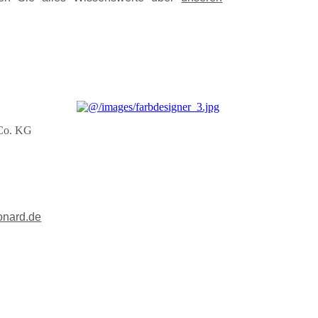
 Co. KG
onard.de