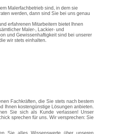
em Malerfachbetrieb sind, in dem sie
eraten werden, dann sind Sie bei uns genau
nd erfahrenen Mitarbeitern bietet Ihnen
ämtlicher Maler-, Lackier- und
ion und Gewissenhaftigkeit sind bei unserer
e wir stets einhalten.
enen Fachkräften, die Sie stets nach bestem
d Ihnen kostengünstige Lösungen anbieten.
nnen Sie sich als Kunde verlassen! Unser
ick sprechen für uns. Wir versprechen: Sie
den Sie alles Wissenswerte über
unseren