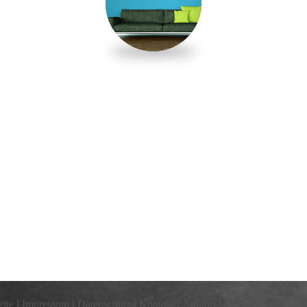
eite
|
Impressum
|
Datenschutz
|
Kontakt
|
Anfahrt
|
Seite weiterempf